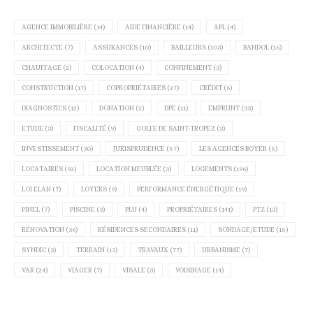
AGENCE IMMOBILIÈRE
(14)
AIDE FINANCIÈRE
(14)
APL
(4)
ARCHITECTE
(7)
ASSURANCES
(10)
BAILLEURS
(103)
BANDOL
(16)
CHAUFFAGE
(2)
COLOCATION
(4)
CONFINEMENT
(3)
CONSTRUCTION
(17)
COPROPRIÉTAIRES
(27)
CRÉDIT
(6)
DIAGNOSTICS
(12)
DONATION
(2)
DPE
(11)
EMPRUNT
(33)
ETUDE
(3)
FISCALITÉ
(9)
GOLFE DE SAINT-TROPEZ
(3)
INVESTISSEMENT
(30)
JURISPRUDENCE
(57)
LES AGENCES BOYER
(5)
LOCATAIRES
(92)
LOCATION MEUBLÉE
(3)
LOGEMENTS
(196)
LOI ELAN
(7)
LOYERS
(9)
PERFORMANCE ÉNERGÉTIQUE
(19)
PINEL
(7)
PISCINE
(3)
PLU
(4)
PROPRIÉTAIRES
(141)
PTZ
(13)
RÉNOVATION
(36)
RÉSIDENCES SECONDAIRES
(11)
SONDAGE/ETUDE
(15)
SYNDIC
(3)
TERRAIN
(13)
TRAVAUX
(77)
URBANISME
(7)
VAR
(24)
VIAGER
(7)
VISALE
(3)
VOISINAGE
(14)