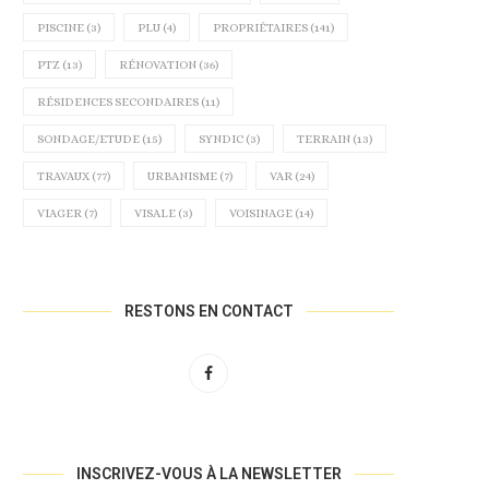
PISCINE
(3)
PLU
(4)
PROPRIÉTAIRES
(141)
PTZ
(13)
RÉNOVATION
(36)
RÉSIDENCES SECONDAIRES
(11)
SONDAGE/ETUDE
(15)
SYNDIC
(3)
TERRAIN
(13)
TRAVAUX
(77)
URBANISME
(7)
VAR
(24)
VIAGER
(7)
VISALE
(3)
VOISINAGE
(14)
LE DPE COLLECTIF VA BIENTÔT
FOCUS SUR LE MARCHÉ IMMOB
ÊTRE OBLIGATOIRE À...
À BANDOL AU...
11 novembre 2024
30 octobre 2024
RESTONS EN CONTACT
INSCRIVEZ-VOUS À LA NEWSLETTER