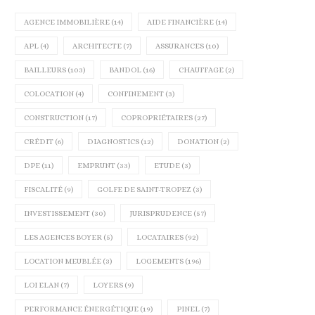
AGENCE IMMOBILIÈRE
(14)
AIDE FINANCIÈRE
(14)
APL
(4)
ARCHITECTE
(7)
ASSURANCES
(10)
BAILLEURS
(103)
BANDOL
(16)
CHAUFFAGE
(2)
COLOCATION
(4)
CONFINEMENT
(3)
CONSTRUCTION
(17)
COPROPRIÉTAIRES
(27)
CRÉDIT
(6)
DIAGNOSTICS
(12)
DONATION
(2)
DPE
(11)
EMPRUNT
(33)
ETUDE
(3)
FISCALITÉ
(9)
GOLFE DE SAINT-TROPEZ
(3)
INVESTISSEMENT
(30)
JURISPRUDENCE
(57)
LES AGENCES BOYER
(5)
LOCATAIRES
(92)
LOCATION MEUBLÉE
(3)
LOGEMENTS
(196)
LOI ELAN
(7)
LOYERS
(9)
PERFORMANCE ÉNERGÉTIQUE
(19)
PINEL
(7)