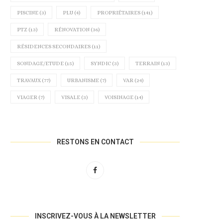
PISCINE
(3)
PLU
(4)
PROPRIÉTAIRES
(141)
PTZ
(13)
RÉNOVATION
(36)
RÉSIDENCES SECONDAIRES
(11)
SONDAGE/ETUDE
(15)
SYNDIC
(3)
TERRAIN
(13)
TRAVAUX
(77)
URBANISME
(7)
VAR
(24)
VIAGER
(7)
VISALE
(3)
VOISINAGE
(14)
RESTONS EN CONTACT
INSCRIVEZ-VOUS À LA NEWSLETTER