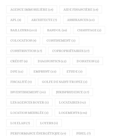
AGENCE IMMOBILIÈRE
(14)
AIDE FINANCIÈRE
(14)
APL
(4)
ARCHITECTE
(7)
ASSURANCES
(10)
BAILLEURS
(103)
BANDOL
(16)
CHAUFFAGE
(2)
COLOCATION
(4)
CONFINEMENT
(3)
CONSTRUCTION
(17)
COPROPRIÉTAIRES
(27)
CRÉDIT
(6)
DIAGNOSTICS
(12)
DONATION
(2)
DPE
(11)
EMPRUNT
(33)
ETUDE
(3)
FISCALITÉ
(9)
GOLFE DE SAINT-TROPEZ
(3)
INVESTISSEMENT
(30)
JURISPRUDENCE
(57)
LES AGENCES BOYER
(5)
LOCATAIRES
(92)
LOCATION MEUBLÉE
(3)
LOGEMENTS
(196)
LOI ELAN
(7)
LOYERS
(9)
PERFORMANCE ÉNERGÉTIQUE
(19)
PINEL
(7)