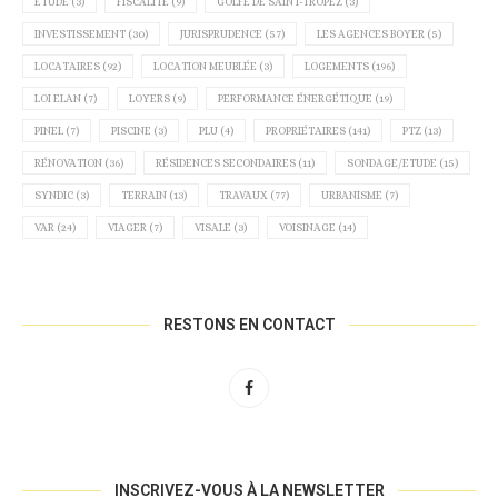
ETUDE
(3)
FISCALITÉ
(9)
GOLFE DE SAINT-TROPEZ
(3)
INVESTISSEMENT
(30)
JURISPRUDENCE
(57)
LES AGENCES BOYER
(5)
LOCATAIRES
(92)
LOCATION MEUBLÉE
(3)
LOGEMENTS
(196)
LOI ELAN
(7)
LOYERS
(9)
PERFORMANCE ÉNERGÉTIQUE
(19)
PINEL
(7)
PISCINE
(3)
PLU
(4)
PROPRIÉTAIRES
(141)
PTZ
(13)
RÉNOVATION
(36)
RÉSIDENCES SECONDAIRES
(11)
SONDAGE/ETUDE
(15)
SYNDIC
(3)
TERRAIN
(13)
TRAVAUX
(77)
URBANISME
(7)
VAR
(24)
VIAGER
(7)
VISALE
(3)
VOISINAGE
(14)
RESTONS EN CONTACT
INSCRIVEZ-VOUS À LA NEWSLETTER