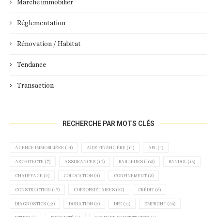
Marché immobilier
Réglementation
Rénovation / Habitat
Tendance
Transaction
RECHERCHE PAR MOTS CLÉS
AGENCE IMMOBILIÈRE
(14)
AIDE FINANCIÈRE
(14)
APL
(4)
ARCHITECTE
(7)
ASSURANCES
(10)
BAILLEURS
(103)
BANDOL
(16)
CHAUFFAGE
(2)
COLOCATION
(4)
CONFINEMENT
(3)
CONSTRUCTION
(17)
COPROPRIÉTAIRES
(27)
CRÉDIT
(6)
DIAGNOSTICS
(12)
DONATION
(2)
DPE
(11)
EMPRUNT
(33)