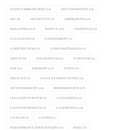
AGENCE IMMOBILIÈRE
(14)
AIDE FINANCIÈRE
(14)
APL
(4)
ARCHITECTE
(7)
ASSURANCES
(10)
BAILLEURS
(103)
BANDOL
(16)
CHAUFFAGE
(2)
COLOCATION
(4)
CONFINEMENT
(3)
CONSTRUCTION
(17)
COPROPRIÉTAIRES
(27)
CRÉDIT
(6)
DIAGNOSTICS
(12)
DONATION
(2)
DPE
(11)
EMPRUNT
(33)
ETUDE
(3)
FISCALITÉ
(9)
GOLFE DE SAINT-TROPEZ
(3)
INVESTISSEMENT
(30)
JURISPRUDENCE
(57)
LES AGENCES BOYER
(5)
LOCATAIRES
(92)
LOCATION MEUBLÉE
(3)
LOGEMENTS
(196)
LOI ELAN
(7)
LOYERS
(9)
LE DPE COLLECTIF VA BIENTÔT
FOCUS SUR LE MARCHÉ IMMOB
PERFORMANCE ÉNERGÉTIQUE
(19)
PINEL
(7)