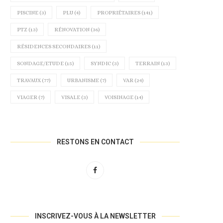
ÊTRE OBLIGATOIRE À...
À BANDOL AU...
PISCINE
(3)
PLU
(4)
PROPRIÉTAIRES
(141)
11 novembre 2024
30 octobre 2024
PTZ
(13)
RÉNOVATION
(36)
RÉSIDENCES SECONDAIRES
(11)
SONDAGE/ETUDE
(15)
SYNDIC
(3)
TERRAIN
(13)
TRAVAUX
(77)
URBANISME
(7)
VAR
(24)
VIAGER
(7)
VISALE
(3)
VOISINAGE
(14)
RESTONS EN CONTACT
INSCRIVEZ-VOUS À LA NEWSLETTER