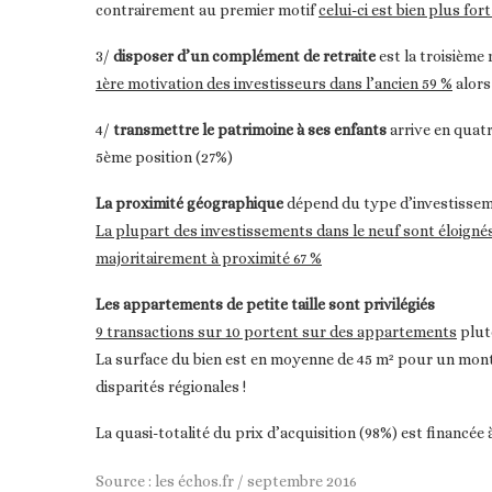
contrairement au premier motif
celui-ci est bien plus for
3/
disposer d’un complément de retraite
est la troisième 
1ère motivation des investisseurs dans l’ancien 59 %
alors
4/
transmettre le patrimoine à ses enfants
arrive en quat
5ème position (27%)
La proximité géographique
dépend du type d’investissem
La plupart des investissements dans le neuf sont éloignés 
majoritairement à proximité 67 %
Les appartements de petite taille sont privilégiés
9 transactions sur 10 portent sur des appartements
plut
La surface du bien est en moyenne de 45 m² pour un mont
disparités régionales !
La quasi-totalité du prix d’acquisition (98%) est financée 
Source : les échos.fr / septembre 2016