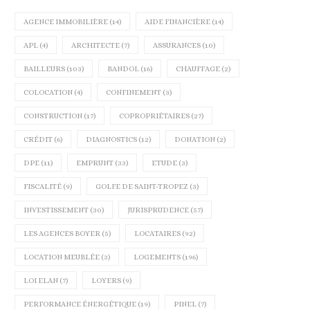
AGENCE IMMOBILIÈRE
(14)
AIDE FINANCIÈRE
(14)
APL
(4)
ARCHITECTE
(7)
ASSURANCES
(10)
BAILLEURS
(103)
BANDOL
(16)
CHAUFFAGE
(2)
COLOCATION
(4)
CONFINEMENT
(3)
CONSTRUCTION
(17)
COPROPRIÉTAIRES
(27)
CRÉDIT
(6)
DIAGNOSTICS
(12)
DONATION
(2)
DPE
(11)
EMPRUNT
(33)
ETUDE
(3)
FISCALITÉ
(9)
GOLFE DE SAINT-TROPEZ
(3)
INVESTISSEMENT
(30)
JURISPRUDENCE
(57)
LES AGENCES BOYER
(5)
LOCATAIRES
(92)
LOCATION MEUBLÉE
(3)
LOGEMENTS
(196)
LOI ELAN
(7)
LOYERS
(9)
PERFORMANCE ÉNERGÉTIQUE
(19)
PINEL
(7)