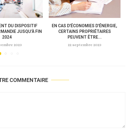
OPRIÉTAIRES DE BIENS
IMMOBILIER : CE QUI CHANGE AU
IERS (À USAGE...
1ER JANVIER...
«
 février 2023
5 janvier 2023
OTRE COMMENTAIRE