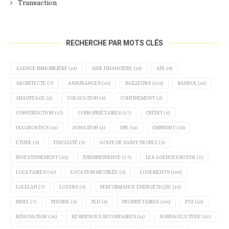
Transaction
RECHERCHE PAR MOTS CLÉS
AGENCE IMMOBILIÈRE
(14)
AIDE FINANCIÈRE
(14)
APL
(4)
ARCHITECTE
(7)
ASSURANCES
(10)
BAILLEURS
(103)
BANDOL
(16)
CHAUFFAGE
(2)
COLOCATION
(4)
CONFINEMENT
(3)
CONSTRUCTION
(17)
COPROPRIÉTAIRES
(27)
CRÉDIT
(6)
DIAGNOSTICS
(12)
DONATION
(2)
DPE
(11)
EMPRUNT
(33)
ETUDE
(3)
FISCALITÉ
(9)
GOLFE DE SAINT-TROPEZ
(3)
INVESTISSEMENT
(30)
JURISPRUDENCE
(57)
LES AGENCES BOYER
(5)
LOCATAIRES
(92)
LOCATION MEUBLÉE
(3)
LOGEMENTS
(196)
LOI ELAN
(7)
LOYERS
(9)
PERFORMANCE ÉNERGÉTIQUE
(19)
PINEL
(7)
PISCINE
(3)
PLU
(4)
PROPRIÉTAIRES
(141)
PTZ
(13)
RÉNOVATION
(36)
RÉSIDENCES SECONDAIRES
(11)
SONDAGE/ETUDE
(15)