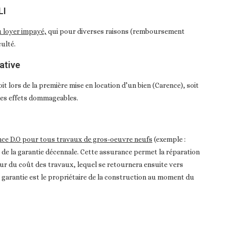
LI
u loyer impayé,
qui pour diverses raisons (remboursement
ulté.
ative
oit lors de la première mise en location d’un bien (Carence), soit
 des effets dommageables.
ance D.O pour tous travaux de gros-oeuvre neufs
(exemple :
 de la garantie décennale. Cette assurance permet la réparation
eur du coût des travaux, lequel se retournera ensuite vers
la garantie est le propriétaire de la construction au moment du