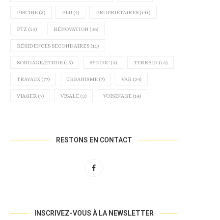
PISCINE
(3)
PLU
(4)
PROPRIÉTAIRES
(141)
LA GARANTIE VISALE EST
DROIT DE VISITE : UN LOCATAI
PTZ
(13)
RÉNOVATION
(36)
DÉSORMAIS ÉTENDUE AUX
ÉTÉ CONDAMNÉ...
TRAVAILLEURS...
21 mai 2024
RÉSIDENCES SECONDAIRES
(11)
5 juin 2024
SONDAGE/ETUDE
(15)
SYNDIC
(3)
TERRAIN
(13)
TRAVAUX
(77)
URBANISME
(7)
VAR
(24)
VIAGER
(7)
VISALE
(3)
VOISINAGE
(14)
RESTONS EN CONTACT
INSCRIVEZ-VOUS À LA NEWSLETTER