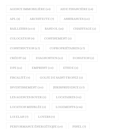
AGENCE IMMOBILIÈRE
(14)
AIDE FINANCIÈRE
(14)
APL
(4)
ARCHITECTE
(7)
ASSURANCES
(10)
BAILLEURS
(103)
BANDOL
(16)
CHAUFFAGE
(2)
COLOCATION
(4)
CONFINEMENT
(3)
CONSTRUCTION
(17)
COPROPRIÉTAIRES
(27)
CRÉDIT
(6)
DIAGNOSTICS
(12)
DONATION
(2)
DPE
(11)
EMPRUNT
(33)
ETUDE
(3)
FISCALITÉ
(9)
GOLFE DE SAINT-TROPEZ
(3)
INVESTISSEMENT
(30)
JURISPRUDENCE
(57)
LES AGENCES BOYER
(5)
LOCATAIRES
(92)
LOCATION MEUBLÉE
(3)
LOGEMENTS
(196)
LOI ELAN
(7)
LOYERS
(9)
PERFORMANCE ÉNERGÉTIQUE
(19)
PINEL
(7)