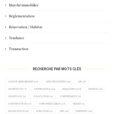
Marché immobilier
Réglementation
Rénovation / Habitat
Tendance
Transaction
RECHERCHE PAR MOTS CLÉS
AGENCE IMMOBILIÈRE
(14)
AIDE FINANCIÈRE
(14)
APL
(4)
ARCHITECTE
(7)
ASSURANCES
(10)
BAILLEURS
(103)
BANDOL
(16)
CHAUFFAGE
(2)
COLOCATION
(4)
CONFINEMENT
(3)
CONSTRUCTION
(17)
COPROPRIÉTAIRES
(27)
CRÉDIT
(6)
DIAGNOSTICS
(12)
DONATION
(2)
DPE
(11)
EMPRUNT
(33)