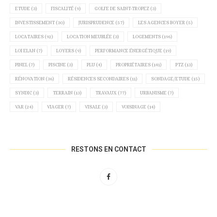
ETUDE
(3)
FISCALITÉ
(9)
GOLFE DE SAINT-TROPEZ
(3)
INVESTISSEMENT
(30)
JURISPRUDENCE
(57)
LES AGENCES BOYER
(5)
LOCATAIRES
(92)
LOCATION MEUBLÉE
(3)
LOGEMENTS
(196)
LOI ELAN
(7)
LOYERS
(9)
PERFORMANCE ÉNERGÉTIQUE
(19)
PINEL
(7)
PISCINE
(3)
PLU
(4)
PROPRIÉTAIRES
(141)
PTZ
(13)
RÉNOVATION
(36)
RÉSIDENCES SECONDAIRES
(11)
SONDAGE/ETUDE
(15)
SYNDIC
(3)
TERRAIN
(13)
TRAVAUX
(77)
URBANISME
(7)
VAR
(24)
VIAGER
(7)
VISALE
(3)
VOISINAGE
(14)
RESTONS EN CONTACT