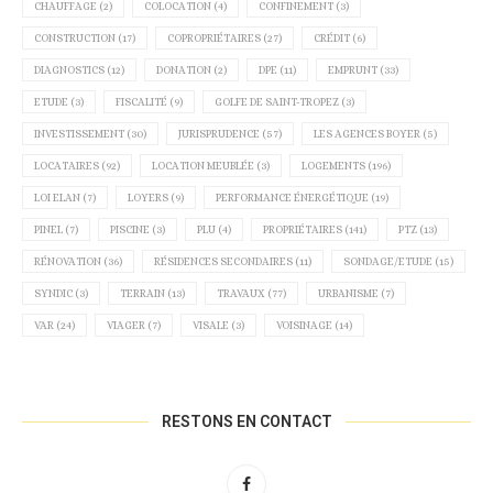
CHAUFFAGE
(2)
COLOCATION
(4)
CONFINEMENT
(3)
CONSTRUCTION
(17)
COPROPRIÉTAIRES
(27)
CRÉDIT
(6)
DIAGNOSTICS
(12)
DONATION
(2)
DPE
(11)
EMPRUNT
(33)
ETUDE
(3)
FISCALITÉ
(9)
GOLFE DE SAINT-TROPEZ
(3)
INVESTISSEMENT
(30)
JURISPRUDENCE
(57)
LES AGENCES BOYER
(5)
LOCATAIRES
(92)
LOCATION MEUBLÉE
(3)
LOGEMENTS
(196)
LOI ELAN
(7)
LOYERS
(9)
PERFORMANCE ÉNERGÉTIQUE
(19)
PINEL
(7)
PISCINE
(3)
PLU
(4)
PROPRIÉTAIRES
(141)
PTZ
(13)
RÉNOVATION
(36)
RÉSIDENCES SECONDAIRES
(11)
SONDAGE/ETUDE
(15)
SYNDIC
(3)
TERRAIN
(13)
TRAVAUX
(77)
URBANISME
(7)
VAR
(24)
VIAGER
(7)
VISALE
(3)
VOISINAGE
(14)
RESTONS EN CONTACT