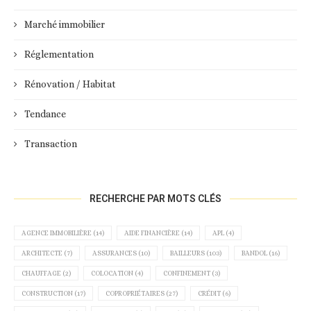
Marché immobilier
Réglementation
Rénovation / Habitat
Tendance
Transaction
RECHERCHE PAR MOTS CLÉS
AGENCE IMMOBILIÈRE
(14)
AIDE FINANCIÈRE
(14)
APL
(4)
ARCHITECTE
(7)
ASSURANCES
(10)
BAILLEURS
(103)
BANDOL
(16)
CHAUFFAGE
(2)
COLOCATION
(4)
CONFINEMENT
(3)
CONSTRUCTION
(17)
COPROPRIÉTAIRES
(27)
CRÉDIT
(6)