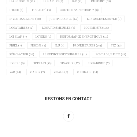
DIAGNOSTICS
(12)
DONATION
(2)
DPE
(11)
EMPRUNT
(33)
ETUDE
(3)
FISCALITÉ
(9)
GOLFE DE SAINT-TROPEZ
(3)
INVESTISSEMENT
(30)
JURISPRUDENCE
(57)
LES AGENCES BOYER
(5)
LOCATAIRES
(92)
LOCATION MEUBLÉE
(3)
LOGEMENTS
(196)
LOI ELAN
(7)
LOYERS
(9)
PERFORMANCE ÉNERGÉTIQUE
(19)
PINEL
(7)
PISCINE
(3)
PLU
(4)
PROPRIÉTAIRES
(141)
PTZ
(13)
RÉNOVATION
(36)
RÉSIDENCES SECONDAIRES
(11)
SONDAGE/ETUDE
(15)
SYNDIC
(3)
TERRAIN
(13)
TRAVAUX
(77)
URBANISME
(7)
VAR
(24)
VIAGER
(7)
VISALE
(3)
VOISINAGE
(14)
RESTONS EN CONTACT