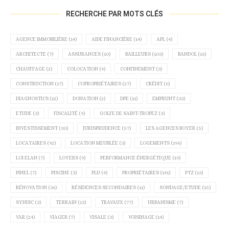
RECHERCHE PAR MOTS CLÉS
AGENCE IMMOBILIÈRE
(14)
AIDE FINANCIÈRE
(14)
APL
(4)
ARCHITECTE
(7)
ASSURANCES
(10)
BAILLEURS
(103)
BANDOL
(16)
CHAUFFAGE
(2)
COLOCATION
(4)
CONFINEMENT
(3)
CONSTRUCTION
(17)
COPROPRIÉTAIRES
(27)
CRÉDIT
(6)
DIAGNOSTICS
(12)
DONATION
(2)
DPE
(11)
EMPRUNT
(33)
ETUDE
(3)
FISCALITÉ
(9)
GOLFE DE SAINT-TROPEZ
(3)
INVESTISSEMENT
(30)
JURISPRUDENCE
(57)
LES AGENCES BOYER
(5)
LOCATAIRES
(92)
LOCATION MEUBLÉE
(3)
LOGEMENTS
(196)
LOI ELAN
(7)
LOYERS
(9)
PERFORMANCE ÉNERGÉTIQUE
(19)
PINEL
(7)
PISCINE
(3)
PLU
(4)
PROPRIÉTAIRES
(141)
PTZ
(13)
RÉNOVATION
(36)
RÉSIDENCES SECONDAIRES
(11)
SONDAGE/ETUDE
(15)
SYNDIC
(3)
TERRAIN
(13)
TRAVAUX
(77)
URBANISME
(7)
VAR
(24)
VIAGER
(7)
VISALE
(3)
VOISINAGE
(14)