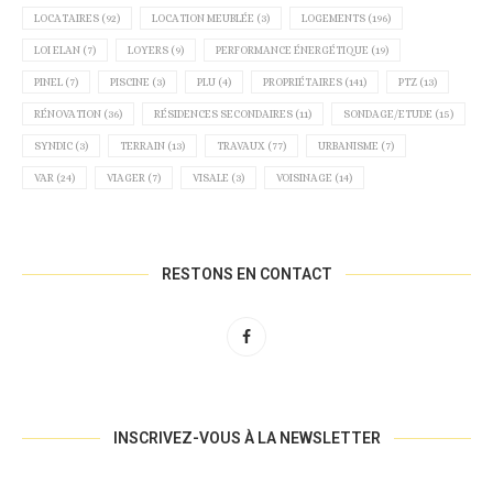
LOCATAIRES
(92)
LOCATION MEUBLÉE
(3)
LOGEMENTS
(196)
LOI ELAN
(7)
LOYERS
(9)
PERFORMANCE ÉNERGÉTIQUE
(19)
PINEL
(7)
PISCINE
(3)
PLU
(4)
PROPRIÉTAIRES
(141)
PTZ
(13)
RÉNOVATION
(36)
RÉSIDENCES SECONDAIRES
(11)
SONDAGE/ETUDE
(15)
SYNDIC
(3)
TERRAIN
(13)
TRAVAUX
(77)
URBANISME
(7)
VAR
(24)
VIAGER
(7)
VISALE
(3)
VOISINAGE
(14)
RESTONS EN CONTACT
INSCRIVEZ-VOUS À LA NEWSLETTER