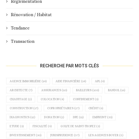
Réglementation
Rénovation / Habitat
Tendance
Transaction
RECHERCHE PAR MOTS CLÉS
AGENCE IMMOBILIÈRE
(14)
AIDE FINANCIÈRE
(14)
APL
(4)
ARCHITECTE
(7)
ASSURANCES
(10)
BAILLEURS
(103)
BANDOL
(16)
CHAUFFAGE
(2)
COLOCATION
(4)
CONFINEMENT
(3)
CONSTRUCTION
(17)
COPROPRIÉTAIRES
(27)
CRÉDIT
(6)
DIAGNOSTICS
(12)
DONATION
(2)
DPE
(11)
EMPRUNT
(33)
ETUDE
(3)
FISCALITÉ
(9)
GOLFE DE SAINT-TROPEZ
(3)
INVESTISSEMENT
(30)
JURISPRUDENCE
(57)
LES AGENCES BOYER
(5)