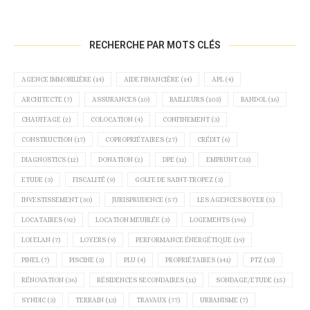
RECHERCHE PAR MOTS CLÉS
AGENCE IMMOBILIÈRE
(14)
AIDE FINANCIÈRE
(14)
APL
(4)
ARCHITECTE
(7)
ASSURANCES
(10)
BAILLEURS
(103)
BANDOL
(16)
CHAUFFAGE
(2)
COLOCATION
(4)
CONFINEMENT
(3)
CONSTRUCTION
(17)
COPROPRIÉTAIRES
(27)
CRÉDIT
(6)
DIAGNOSTICS
(12)
DONATION
(2)
DPE
(11)
EMPRUNT
(33)
ETUDE
(3)
FISCALITÉ
(9)
GOLFE DE SAINT-TROPEZ
(3)
INVESTISSEMENT
(30)
JURISPRUDENCE
(57)
LES AGENCES BOYER
(5)
LOCATAIRES
(92)
LOCATION MEUBLÉE
(3)
LOGEMENTS
(196)
LOI ELAN
(7)
LOYERS
(9)
PERFORMANCE ÉNERGÉTIQUE
(19)
PINEL
(7)
PISCINE
(3)
PLU
(4)
PROPRIÉTAIRES
(141)
PTZ
(13)
RÉNOVATION
(36)
RÉSIDENCES SECONDAIRES
(11)
SONDAGE/ETUDE
(15)
SYNDIC
(3)
TERRAIN
(13)
TRAVAUX
(77)
URBANISME
(7)