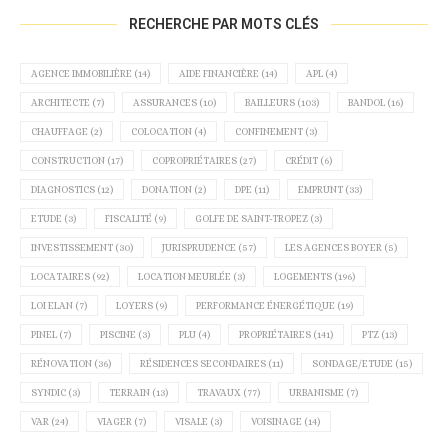
RECHERCHE PAR MOTS CLÉS
AGENCE IMMOBILIÈRE
(14)
AIDE FINANCIÈRE
(14)
APL
(4)
ARCHITECTE
(7)
ASSURANCES
(10)
BAILLEURS
(103)
BANDOL
(16)
CHAUFFAGE
(2)
COLOCATION
(4)
CONFINEMENT
(3)
CONSTRUCTION
(17)
COPROPRIÉTAIRES
(27)
CRÉDIT
(6)
DIAGNOSTICS
(12)
DONATION
(2)
DPE
(11)
EMPRUNT
(33)
ETUDE
(3)
FISCALITÉ
(9)
GOLFE DE SAINT-TROPEZ
(3)
INVESTISSEMENT
(30)
JURISPRUDENCE
(57)
LES AGENCES BOYER
(5)
LOCATAIRES
(92)
LOCATION MEUBLÉE
(3)
LOGEMENTS
(196)
LOI ELAN
(7)
LOYERS
(9)
PERFORMANCE ÉNERGÉTIQUE
(19)
PINEL
(7)
PISCINE
(3)
PLU
(4)
PROPRIÉTAIRES
(141)
PTZ
(13)
RÉNOVATION
(36)
RÉSIDENCES SECONDAIRES
(11)
SONDAGE/ETUDE
(15)
SYNDIC
(3)
TERRAIN
(13)
TRAVAUX
(77)
URBANISME
(7)
VAR
(24)
VIAGER
(7)
VISALE
(3)
VOISINAGE
(14)