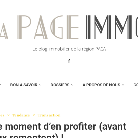
Le blog immobilier de la région PACA
BON À SAVOIR
DOSSIERS
A PROPOS DE NOUS
C
les
Tendance
Transaction
le moment d’en profiter (avant
ux remontent) !