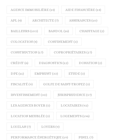
AGENCE IMMOBILIÈRE
(14)
AIDE FINANCIÈRE
(14)
APL
(4)
ARCHITECTE
(7)
ASSURANCES
(10)
BAILLEURS
(103)
BANDOL
(16)
CHAUFFAGE
(2)
COLOCATION
(4)
CONFINEMENT
(3)
CONSTRUCTION
(17)
COPROPRIÉTAIRES
(27)
CRÉDIT
(6)
DIAGNOSTICS
(12)
DONATION
(2)
DPE
(11)
EMPRUNT
(33)
ETUDE
(3)
FISCALITÉ
(9)
GOLFE DE SAINT-TROPEZ
(3)
INVESTISSEMENT
(30)
JURISPRUDENCE
(57)
LES AGENCES BOYER
(5)
LOCATAIRES
(92)
LOCATION MEUBLÉE
(3)
LOGEMENTS
(196)
LOI ELAN
(7)
LOYERS
(9)
PERFORMANCE ÉNERGÉTIQUE
(19)
PINEL
(7)
LE DPE COLLECTIF VA BIENTÔT
FOCUS SUR LE MARCHÉ IMMOB