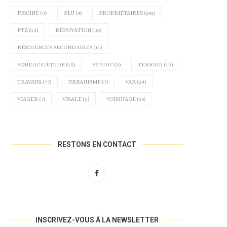
ÊTRE OBLIGATOIRE À...
À BANDOL AU...
PISCINE
(3)
PLU
(4)
PROPRIÉTAIRES
(141)
11 novembre 2024
30 octobre 2024
PTZ
(13)
RÉNOVATION
(36)
RÉSIDENCES SECONDAIRES
(11)
SONDAGE/ETUDE
(15)
SYNDIC
(3)
TERRAIN
(13)
TRAVAUX
(77)
URBANISME
(7)
VAR
(24)
VIAGER
(7)
VISALE
(3)
VOISINAGE
(14)
RESTONS EN CONTACT
INSCRIVEZ-VOUS À LA NEWSLETTER