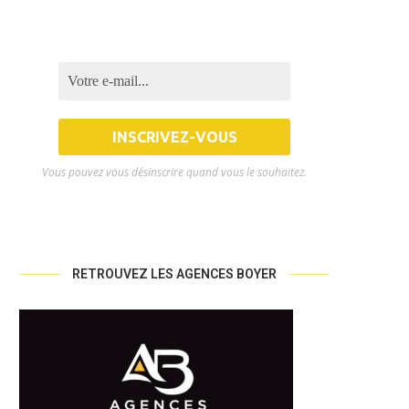
Vous pouvez vous désinscrire quand vous le souhaitez.
RETROUVEZ LES AGENCES BOYER
PARTIR DU 1ER JANVIER 2025, LES
LE PRÊT À TAUX ZÉRO BIEN
DPE...
ÉTENDU DANS...
14 octobre 2024
9 octobre 2024