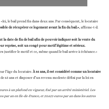
Ici, le bail prend fin dans deux ans. Par conséquent, le locataire
ssible de récupérer ce logement avant la fin du bail.»
, affirme-t-il.
nt la date de fin de bail afin de pouvoir indiquer soit la vente du
our reprise, soit un congé pour motif légitime et sérieux.
s justifier le motif et ce, même quand le bail arrive à échéance.»
ar l’âge du locataire.
À 66 ans, il est considéré comme un locataire
us de 65 ans et disposer d’un revenu modeste défini par la loi en
ieures à un plafond en vigueur, fixé par un arrêté ministériel. Les
s par an en Ile-de-France, et 20.623 euros par an dans les autres