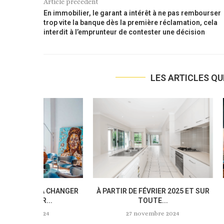
Article précédent
En immobilier, le garant a intérêt à ne pas rembourser
trop vite la banque dès la première réclamation, cela
interdit à l’emprunteur de contester une décision
LES ARTICLES QU
ME : LA
LE DPE COLLECTIF VA BIENTÔT
RÉNOVATI
IRBNB »...
ÊTRE OBLIGATOIRE À...
BÉNÉFICIE
CONSEIL
24
11 novembre 2024
28