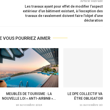
Article suivant
Les travaux ayant pour effet de modifier l’aspect
extérieur d’un bâtiment existant, à l’exception des
travaux de ravalement doivent faire l’objet d’une
déclaration
E VOUS POURRIEZ AIMER
ON ÉNERGÉTIQUE :
FOCUS SUR L’AIDE MOBILI-JEUNE :
A 
R GRATUITEMENT DE
UNE SUBVENTION DESTINÉE AUX...
S PERSONNALISÉS
25 octobre 2024
 octobre 2024