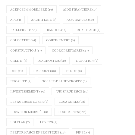
AGENCE IMMOBILIÈRE
(14)
AIDE FINANCIÈRE
(14)
APL
(4)
ARCHITECTE
(7)
ASSURANCES
(10)
BAILLEURS
(103)
BANDOL
(16)
CHAUFFAGE
(2)
COLOCATION
(4)
CONFINEMENT
(3)
CONSTRUCTION
(17)
COPROPRIÉTAIRES
(27)
CRÉDIT
(6)
DIAGNOSTICS
(12)
DONATION
(2)
DPE
(11)
EMPRUNT
(33)
ETUDE
(3)
FISCALITÉ
(9)
GOLFE DE SAINT-TROPEZ
(3)
INVESTISSEMENT
(30)
JURISPRUDENCE
(57)
LES AGENCES BOYER
(5)
LOCATAIRES
(92)
LOCATION MEUBLÉE
(3)
LOGEMENTS
(196)
LOI ELAN
(7)
LOYERS
(9)
PERFORMANCE ÉNERGÉTIQUE
(19)
PINEL
(7)