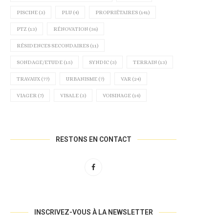
PISCINE
(3)
PLU
(4)
PROPRIÉTAIRES
(141)
PTZ
(13)
RÉNOVATION
(36)
RÉSIDENCES SECONDAIRES
(11)
SONDAGE/ETUDE
(15)
SYNDIC
(3)
TERRAIN
(13)
TRAVAUX
(77)
URBANISME
(7)
VAR
(24)
VIAGER
(7)
VISALE
(3)
VOISINAGE
(14)
RESTONS EN CONTACT
INSCRIVEZ-VOUS À LA NEWSLETTER