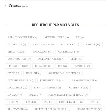
Transaction
RECHERCHE PAR MOTS CLÉS
AGENCE IMMOBILIÈRE
(14)
AIDE FINANCIÈRE
(14)
APL
(4)
ARCHITECTE
(7)
ASSURANCES
(10)
BAILLEURS
(103)
BANDOL
(16)
CHAUFFAGE
(2)
COLOCATION
(4)
CONFINEMENT
(3)
CONSTRUCTION
(17)
COPROPRIÉTAIRES
(27)
CRÉDIT
(6)
DIAGNOSTICS
(12)
DONATION
(2)
DPE
(11)
EMPRUNT
(33)
ETUDE
(3)
FISCALITÉ
(9)
GOLFE DE SAINT-TROPEZ
(3)
INVESTISSEMENT
(30)
JURISPRUDENCE
(57)
LES AGENCES BOYER
(5)
LOCATAIRES
(92)
LOCATION MEUBLÉE
(3)
LOGEMENTS
(196)
LOI ELAN
(7)
LOYERS
(9)
PERFORMANCE ÉNERGÉTIQUE
(19)
PINEL
(7)
PISCINE
(3)
PLU
(4)
PROPRIÉTAIRES
(141)
PTZ
(13)
RÉNOVATION
(36)
RÉSIDENCES SECONDAIRES
(11)
SONDAGE/ETUDE
(15)