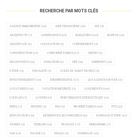
RECHERCHE PAR MOTS CLÉS
AGENCE IMMOBILIÈRE
(14)
AIDE FINANCIÈRE
(14)
APL
(4)
ARCHITECTE
(7)
ASSURANCES
(10)
BAILLEURS
(103)
BANDOL
(16)
CHAUFFAGE
(2)
COLOCATION
(4)
CONFINEMENT
(3)
CONSTRUCTION
(17)
COPROPRIÉTAIRES
(27)
CRÉDIT
(6)
DIAGNOSTICS
(12)
DONATION
(2)
DPE
(11)
EMPRUNT
(33)
ETUDE
(3)
FISCALITÉ
(9)
GOLFE DE SAINT-TROPEZ
(3)
INVESTISSEMENT
(30)
JURISPRUDENCE
(57)
LES AGENCES BOYER
(5)
LOCATAIRES
(92)
LOCATION MEUBLÉE
(3)
LOGEMENTS
(196)
LOI ELAN
(7)
LOYERS
(9)
PERFORMANCE ÉNERGÉTIQUE
(19)
PINEL
(7)
PISCINE
(3)
PLU
(4)
PROPRIÉTAIRES
(141)
PTZ
(13)
RÉNOVATION
(36)
RÉSIDENCES SECONDAIRES
(11)
SONDAGE/ETUDE
(15)
SYNDIC
(3)
TERRAIN
(13)
TRAVAUX
(77)
URBANISME
(7)
VAR
(24)
VIAGER
(7)
VISALE
(3)
VOISINAGE
(14)