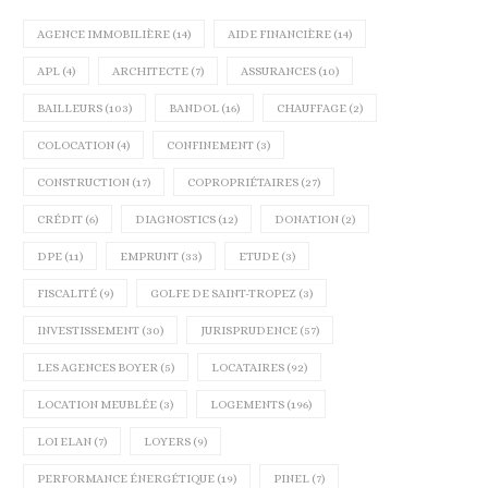
AGENCE IMMOBILIÈRE
(14)
AIDE FINANCIÈRE
(14)
APL
(4)
ARCHITECTE
(7)
ASSURANCES
(10)
BAILLEURS
(103)
BANDOL
(16)
CHAUFFAGE
(2)
COLOCATION
(4)
CONFINEMENT
(3)
CONSTRUCTION
(17)
COPROPRIÉTAIRES
(27)
CRÉDIT
(6)
DIAGNOSTICS
(12)
DONATION
(2)
DPE
(11)
EMPRUNT
(33)
ETUDE
(3)
FISCALITÉ
(9)
GOLFE DE SAINT-TROPEZ
(3)
INVESTISSEMENT
(30)
JURISPRUDENCE
(57)
LES AGENCES BOYER
(5)
LOCATAIRES
(92)
LOCATION MEUBLÉE
(3)
LOGEMENTS
(196)
LOI ELAN
(7)
LOYERS
(9)
PERFORMANCE ÉNERGÉTIQUE
(19)
PINEL
(7)