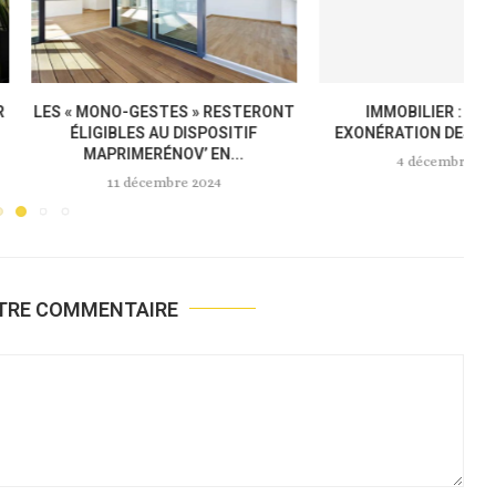
 FÉVRIER 2025 ET SUR
MEUBLÉS DE TOURISME : LA
TOUTE...
NOUVELLE LOI « ANTI-AIRBNB »...
novembre 2024
18 novembre 2024
OTRE COMMENTAIRE