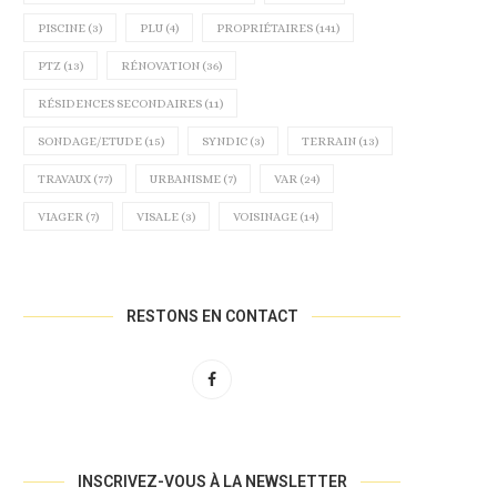
PISCINE
(3)
PLU
(4)
PROPRIÉTAIRES
(141)
PTZ
(13)
RÉNOVATION
(36)
RÉSIDENCES SECONDAIRES
(11)
SONDAGE/ETUDE
(15)
SYNDIC
(3)
TERRAIN
(13)
TRAVAUX
(77)
URBANISME
(7)
VAR
(24)
VIAGER
(7)
VISALE
(3)
VOISINAGE
(14)
RESTONS EN CONTACT
INSCRIVEZ-VOUS À LA NEWSLETTER