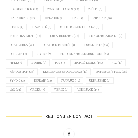
CHAUFFAGE
(2)
COLOCATION
(4)
CONFINEMENT
(3)
CONSTRUCTION
(17)
COPROPRIÉTAIRES
(27)
CRÉDIT
(6)
DIAGNOSTICS
(12)
DONATION
(2)
DPE
(11)
EMPRUNT
(33)
ETUDE
(3)
FISCALITÉ
(9)
GOLFE DE SAINT-TROPEZ
(3)
INVESTISSEMENT
(30)
JURISPRUDENCE
(57)
LES AGENCES BOYER
(5)
LOCATAIRES
(92)
LOCATION MEUBLÉE
(3)
LOGEMENTS
(196)
LOI ELAN
(7)
LOYERS
(9)
PERFORMANCE ÉNERGÉTIQUE
(19)
PINEL
(7)
PISCINE
(3)
PLU
(4)
PROPRIÉTAIRES
(141)
PTZ
(13)
RÉNOVATION
(36)
RÉSIDENCES SECONDAIRES
(11)
SONDAGE/ETUDE
(15)
SYNDIC
(3)
TERRAIN
(13)
TRAVAUX
(77)
URBANISME
(7)
VAR
(24)
VIAGER
(7)
VISALE
(3)
VOISINAGE
(14)
RESTONS EN CONTACT