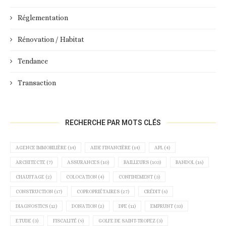
Réglementation
Rénovation / Habitat
Tendance
Transaction
RECHERCHE PAR MOTS CLÉS
AGENCE IMMOBILIÈRE
(14)
AIDE FINANCIÈRE
(14)
APL
(4)
ARCHITECTE
(7)
ASSURANCES
(10)
BAILLEURS
(103)
BANDOL
(16)
CHAUFFAGE
(2)
COLOCATION
(4)
CONFINEMENT
(3)
CONSTRUCTION
(17)
COPROPRIÉTAIRES
(27)
CRÉDIT
(6)
DIAGNOSTICS
(12)
DONATION
(2)
DPE
(11)
EMPRUNT
(33)
ETUDE
(3)
FISCALITÉ
(9)
GOLFE DE SAINT-TROPEZ
(3)