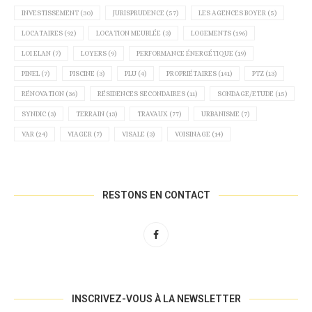
INVESTISSEMENT
(30)
JURISPRUDENCE
(57)
LES AGENCES BOYER
(5)
LOCATAIRES
(92)
LOCATION MEUBLÉE
(3)
LOGEMENTS
(196)
LOI ELAN
(7)
LOYERS
(9)
PERFORMANCE ÉNERGÉTIQUE
(19)
PINEL
(7)
PISCINE
(3)
PLU
(4)
PROPRIÉTAIRES
(141)
PTZ
(13)
RÉNOVATION
(36)
RÉSIDENCES SECONDAIRES
(11)
SONDAGE/ETUDE
(15)
SYNDIC
(3)
TERRAIN
(13)
TRAVAUX
(77)
URBANISME
(7)
VAR
(24)
VIAGER
(7)
VISALE
(3)
VOISINAGE
(14)
RESTONS EN CONTACT
INSCRIVEZ-VOUS À LA NEWSLETTER