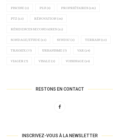
PISCINE
(3)
PLU
(4)
PROPRIÉTAIRES
(141)
PTZ
(13)
RÉNOVATION
(36)
RÉSIDENCES SECONDAIRES
(11)
SONDAGE/ETUDE
(15)
SYNDIC
(3)
TERRAIN
(13)
TRAVAUX
(77)
URBANISME
(7)
VAR
(24)
VIAGER
(7)
VISALE
(3)
VOISINAGE
(14)
RESTONS EN CONTACT
INSCRIVEZ-VOUS À LA NEWSLETTER