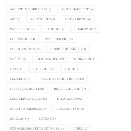
AGENCE IMMOBILIÈRE
(14)
AIDE FINANCIÈRE
(14)
APL
(4)
ARCHITECTE
(7)
ASSURANCES
(10)
BAILLEURS
(103)
BANDOL
(16)
CHAUFFAGE
(2)
COLOCATION
(4)
CONFINEMENT
(3)
CONSTRUCTION
(17)
COPROPRIÉTAIRES
(27)
CRÉDIT
(6)
DIAGNOSTICS
(12)
DONATION
(2)
DPE
(11)
EMPRUNT
(33)
ETUDE
(3)
LE DPE COLLECTIF VA BIENTÔT
FOCUS SUR LE MARCHÉ IMMOB
ÊTRE OBLIGATOIRE À...
À BANDOL AU...
FISCALITÉ
(9)
GOLFE DE SAINT-TROPEZ
(3)
11 novembre 2024
30 octobre 2024
INVESTISSEMENT
(30)
JURISPRUDENCE
(57)
LES AGENCES BOYER
(5)
LOCATAIRES
(92)
LOCATION MEUBLÉE
(3)
LOGEMENTS
(196)
LOI ELAN
(7)
LOYERS
(9)
PERFORMANCE ÉNERGÉTIQUE
(19)
PINEL
(7)