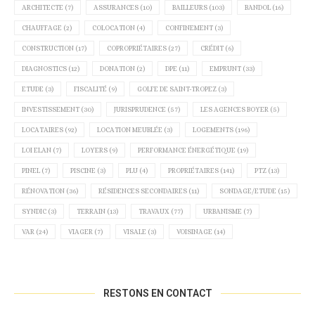
ARCHITECTE
(7)
ASSURANCES
(10)
BAILLEURS
(103)
BANDOL
(16)
CHAUFFAGE
(2)
COLOCATION
(4)
CONFINEMENT
(3)
CONSTRUCTION
(17)
COPROPRIÉTAIRES
(27)
CRÉDIT
(6)
DIAGNOSTICS
(12)
DONATION
(2)
DPE
(11)
EMPRUNT
(33)
ETUDE
(3)
FISCALITÉ
(9)
GOLFE DE SAINT-TROPEZ
(3)
INVESTISSEMENT
(30)
JURISPRUDENCE
(57)
LES AGENCES BOYER
(5)
LOCATAIRES
(92)
LOCATION MEUBLÉE
(3)
LOGEMENTS
(196)
LOI ELAN
(7)
LOYERS
(9)
PERFORMANCE ÉNERGÉTIQUE
(19)
PINEL
(7)
PISCINE
(3)
PLU
(4)
PROPRIÉTAIRES
(141)
PTZ
(13)
RÉNOVATION
(36)
RÉSIDENCES SECONDAIRES
(11)
SONDAGE/ETUDE
(15)
SYNDIC
(3)
TERRAIN
(13)
TRAVAUX
(77)
URBANISME
(7)
VAR
(24)
VIAGER
(7)
VISALE
(3)
VOISINAGE
(14)
RESTONS EN CONTACT