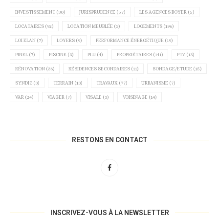
INVESTISSEMENT
(30)
JURISPRUDENCE
(57)
LES AGENCES BOYER
(5)
LOCATAIRES
(92)
LOCATION MEUBLÉE
(3)
LOGEMENTS
(196)
LOI ELAN
(7)
LOYERS
(9)
PERFORMANCE ÉNERGÉTIQUE
(19)
PINEL
(7)
PISCINE
(3)
PLU
(4)
PROPRIÉTAIRES
(141)
PTZ
(13)
RÉNOVATION
(36)
RÉSIDENCES SECONDAIRES
(11)
SONDAGE/ETUDE
(15)
SYNDIC
(3)
TERRAIN
(13)
TRAVAUX
(77)
URBANISME
(7)
VAR
(24)
VIAGER
(7)
VISALE
(3)
VOISINAGE
(14)
RESTONS EN CONTACT
INSCRIVEZ-VOUS À LA NEWSLETTER