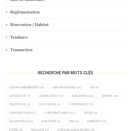
Réglementation
Rénovation / Habitat
Tendance
Transaction
RECHERCHE PAR MOTS CLÉS
AGENCE IMMOBILIÈRE
(14)
AIDE FINANCIÈRE
(14)
APL
(4)
ARCHITECTE
(7)
ASSURANCES
(10)
BAILLEURS
(103)
BANDOL
(16)
CHAUFFAGE
(2)
COLOCATION
(4)
CONFINEMENT
(3)
CONSTRUCTION
(17)
COPROPRIÉTAIRES
(27)
CRÉDIT
(6)
DIAGNOSTICS
(12)
DONATION
(2)
DPE
(11)
EMPRUNT
(33)
ETUDE
(3)
FISCALITÉ
(9)
GOLFE DE SAINT-TROPEZ
(3)