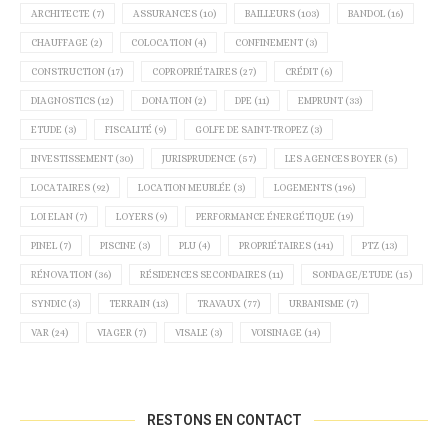
ARCHITECTE
(7)
ASSURANCES
(10)
BAILLEURS
(103)
BANDOL
(16)
CHAUFFAGE
(2)
COLOCATION
(4)
CONFINEMENT
(3)
CONSTRUCTION
(17)
COPROPRIÉTAIRES
(27)
CRÉDIT
(6)
DIAGNOSTICS
(12)
DONATION
(2)
DPE
(11)
EMPRUNT
(33)
ETUDE
(3)
FISCALITÉ
(9)
GOLFE DE SAINT-TROPEZ
(3)
INVESTISSEMENT
(30)
JURISPRUDENCE
(57)
LES AGENCES BOYER
(5)
LOCATAIRES
(92)
LOCATION MEUBLÉE
(3)
LOGEMENTS
(196)
LOI ELAN
(7)
LOYERS
(9)
PERFORMANCE ÉNERGÉTIQUE
(19)
PINEL
(7)
PISCINE
(3)
PLU
(4)
PROPRIÉTAIRES
(141)
PTZ
(13)
RÉNOVATION
(36)
RÉSIDENCES SECONDAIRES
(11)
SONDAGE/ETUDE
(15)
SYNDIC
(3)
TERRAIN
(13)
TRAVAUX
(77)
URBANISME
(7)
VAR
(24)
VIAGER
(7)
VISALE
(3)
VOISINAGE
(14)
RESTONS EN CONTACT