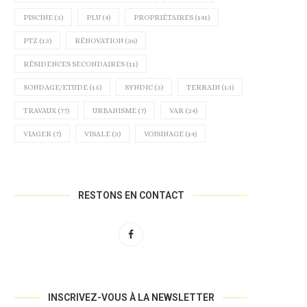
PISCINE
(3)
PLU
(4)
PROPRIÉTAIRES
(141)
PTZ
(13)
RÉNOVATION
(36)
RÉSIDENCES SECONDAIRES
(11)
SONDAGE/ETUDE
(15)
SYNDIC
(3)
TERRAIN
(13)
TRAVAUX
(77)
URBANISME
(7)
VAR
(24)
VIAGER
(7)
VISALE
(3)
VOISINAGE
(14)
RESTONS EN CONTACT
LE DPE COLLECTIF VA BIENTÔT
FOCUS SUR LE MARCHÉ IMMOB
ÊTRE OBLIGATOIRE À...
À BANDOL AU...
11 novembre 2024
30 octobre 2024
INSCRIVEZ-VOUS À LA NEWSLETTER