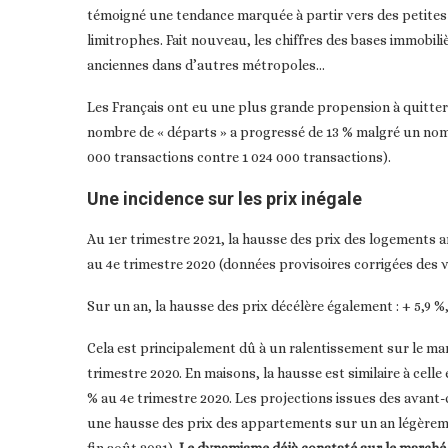
témoigné une tendance marquée à partir vers des petites
limitrophes. Fait nouveau, les chiffres des bases immobili
anciennes dans d’autres métropoles…
Les Français ont eu une plus grande propension à quitter
nombre de « départs » a progressé de 13 % malgré un nombr
000 transactions contre 1 024 000 transactions).
Une incidence sur les prix inégale
Au 1er trimestre 2021, la hausse des prix des logements a
au 4e trimestre 2020 (données provisoires corrigées des v
Sur un an, la hausse des prix décélère également : + 5,9 %,
Cela est principalement dû à un ralentissement sur le ma
trimestre 2020. En maisons, la hausse est similaire à celle
% au 4e trimestre 2020. Les projections issues des avant-
une hausse des prix des appartements sur un an légèremen
fin août 2021).
Le dynamisme déjà constaté sur le marché 