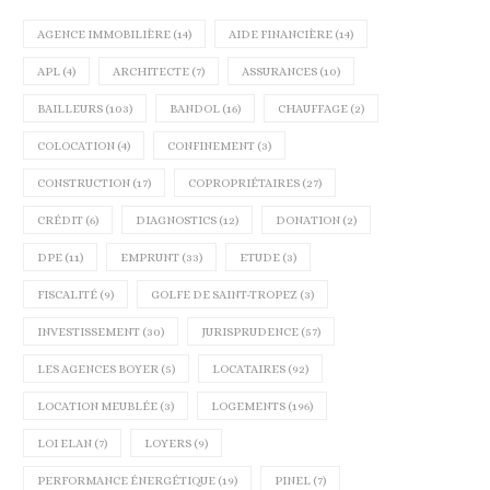
AGENCE IMMOBILIÈRE
(14)
AIDE FINANCIÈRE
(14)
APL
(4)
ARCHITECTE
(7)
ASSURANCES
(10)
BAILLEURS
(103)
BANDOL
(16)
CHAUFFAGE
(2)
COLOCATION
(4)
CONFINEMENT
(3)
CONSTRUCTION
(17)
COPROPRIÉTAIRES
(27)
CRÉDIT
(6)
DIAGNOSTICS
(12)
DONATION
(2)
DPE
(11)
EMPRUNT
(33)
ETUDE
(3)
FISCALITÉ
(9)
GOLFE DE SAINT-TROPEZ
(3)
INVESTISSEMENT
(30)
JURISPRUDENCE
(57)
LES AGENCES BOYER
(5)
LOCATAIRES
(92)
LOCATION MEUBLÉE
(3)
LOGEMENTS
(196)
LOI ELAN
(7)
LOYERS
(9)
PERFORMANCE ÉNERGÉTIQUE
(19)
PINEL
(7)