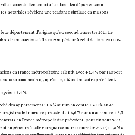
 villes, essentiellement situées dans des départements
ères notariales révèlent une tendance similaire en maisons
 leur département d’origine qu’au second trimestre 2019. Le
e de transactions à fin 2019 supérieur à celui de fin 2020 (1 067
nciens en France métropolitaine ralentit avec + 1,4 % par rapport
ariations saisonnières), après + 2,4 % au trimestre précédent.
 après + 6,4 %.
rché des appartements : + 5 % sur un an contre + 6,3 % au 4e
 enregistrée le trimestre précédent : + 6,6 % sur un an contre + 6,5
contrats en France métropolitaine prévoient, pour fin août 2021,
t supérieure à celle enregistrée au 1er trimestre 2021 (+ 5,5 % à
des maisons se confirmerait, avec une accélération importante de