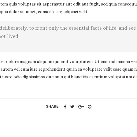
atem quia voluptas sit aspernatur aut odit aut fugit, sed quia consequ
a dolor sit amet, consectetur, adipisci velit.
liberately, to front only the essential facts of life, and see
ot lived.
et dolore magnam aliquam quaerat voluptatem. Ut enim ad minima veni
autem vel eum iure reprehenderit qui in ea voluptate velit esse quam n
 iusto odio dignissimos ducimus qui blanditiis esentium voluptatum de
SHARE