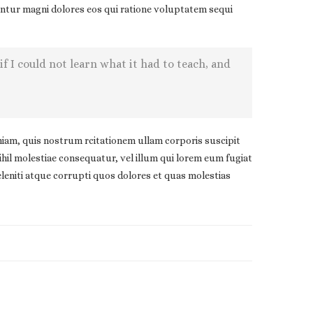
untur magni dolores eos qui ratione voluptatem sequi
 if I could not learn what it had to teach, and
am, quis nostrum rcitationem ullam corporis suscipit
ihil molestiae consequatur, vel illum qui lorem eum fugiat
leniti atque corrupti quos dolores et quas molestias