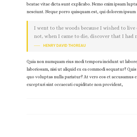
beatae vitae dicta sunt explicabo. Nemo enim ipsam lupt
nesciunt. Neque porro quisquam est, qui dolorem ipsum qui
I went to the woods because I wished to live de
not, when I came to die, discover that I had n
HENRY DAVID THOREAU
Quia non numquam eius modi tempora incidunt ut labore 
laboriosam, nisi ut aliquid ex ea commodi sequatur? Quis 
quo voluptas nulla pariatur? At vero eos et accusamus et
excepturi sint occaecati cupiditate non provident,