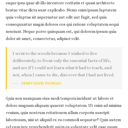
eaque ipsa quae ab illo inventore veritatis et quasi architecto
beatae vitae dicta sunt explicabo. Nemo enim ipsam luptatem
quia voluptas sit aspernatur aut odit aut fugit, sed quia
consequuntur magni dolores eos qui ratione voluptatem sequi
nesciunt. Neque porro quisquam est, qui dolorem ipsum quia
dolor sit amet, consectetur, adipisci velit.
I went to the woods because I wished to live
deliberately, to front only the essential facts of life,
and see if I could not learn what it had to teach, and
not, when I came to die, discover that I had not lived.
HENRY DAVID THOREAU
Quia non numquam eius modi tempora incidunt ut labore et
dolore magnam aliquam quaerat voluptatem. Ut enim ad minima
veniam, quis nostrum rcitationem ullam corporis suscipit
laboriosam, nisi ut aliquid ex ea commodi sequatur? Quis autem
vel eum iure reprehenderit qui in ea voluptate velit esse quam