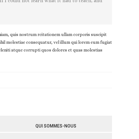
 if I could not learn what it had to teach, and
am, quis nostrum rcitationem ullam corporis suscipit
ihil molestiae consequatur, vel illum qui lorem eum fugiat
leniti atque corrupti quos dolores et quas molestias
QUI SOMMES-NOUS