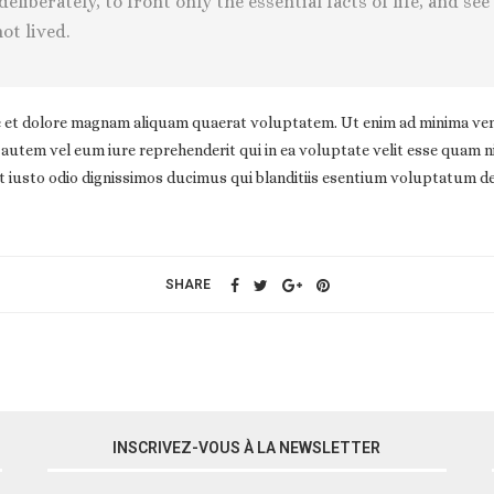
liberately, to front only the essential facts of life, and see
ot lived.
et dolore magnam aliquam quaerat voluptatem. Ut enim ad minima veni
autem vel eum iure reprehenderit qui in ea voluptate velit esse quam n
 iusto odio dignissimos ducimus qui blanditiis esentium voluptatum de
SHARE
INSCRIVEZ-VOUS À LA NEWSLETTER