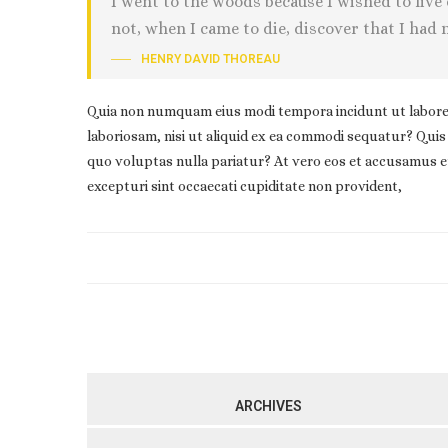
I went to the woods because I wished to live de
not, when I came to die, discover that I had n
HENRY DAVID THOREAU
Quia non numquam eius modi tempora incidunt ut labore 
laboriosam, nisi ut aliquid ex ea commodi sequatur? Quis 
quo voluptas nulla pariatur? At vero eos et accusamus et
excepturi sint occaecati cupiditate non provident,
ARCHIVES