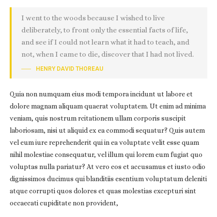
I went to the woods because I wished to live
deliberately, to front only the essential facts of life,
and see if I could not learn what it had to teach, and
not, when I came to die, discover that I had not lived.
HENRY DAVID THOREAU
Quia non numquam eius modi tempora incidunt ut labore et
dolore magnam aliquam quaerat voluptatem. Ut enim ad minima
veniam, quis nostrum rcitationem ullam corporis suscipit
laboriosam, nisi ut aliquid ex ea commodi sequatur? Quis autem
vel eum iure reprehenderit qui in ea voluptate velit esse quam
nihil molestiae consequatur, vel illum qui lorem eum fugiat quo
voluptas nulla pariatur? At vero eos et accusamus et iusto odio
dignissimos ducimus qui blanditiis esentium voluptatum deleniti
atque corrupti quos dolores et quas molestias excepturi sint
occaecati cupiditate non provident,